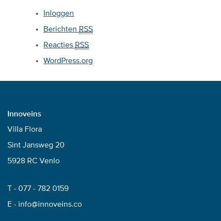
Inloggen
Berichten
RSS
Reacties
RSS
WordPress.org
Innoveins
Villa Flora
Sint Jansweg 20
5928 RC Venlo
T -
077 - 782 0159
E -
info@innoveins.co