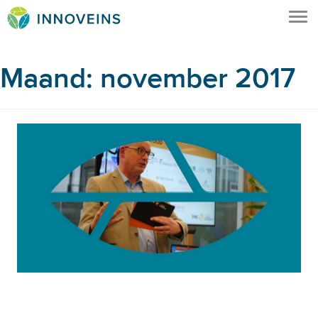
Tog
Maand: november 2017
nav
Robots veranderen agrofoodsector