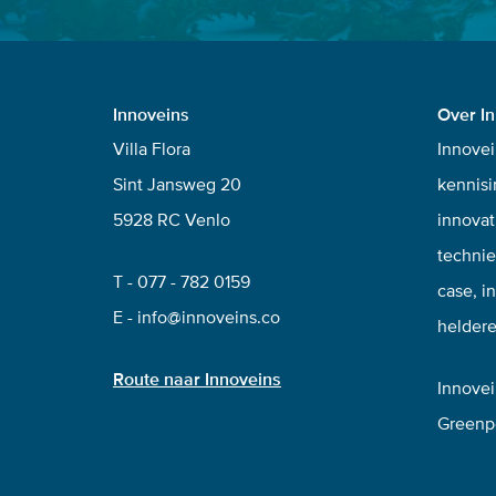
Innoveins
Over I
Villa Flora
Innovei
Sint Jansweg 20
kennisi
5928 RC Venlo
innovat
technie
T -
077 - 782 0159
case, i
E -
info@innoveins.co
heldere
Route naar Innoveins
Innovei
Greenpo